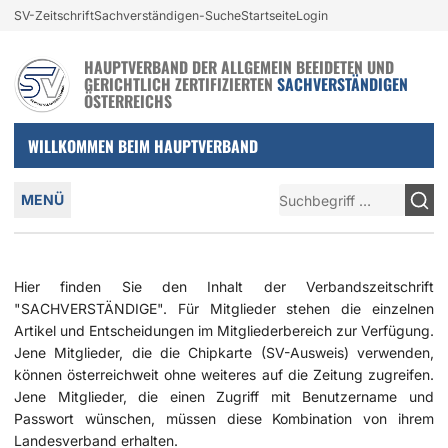
(aktiv)
Login und nützliche Links
SV-Zeitschrift
Sachverständigen-Suche
Startseite
Login
Zur Navigation springen
Zum Inhalt springen
HAUPTVERBAND DER ALLGEMEIN BEEIDETEN UND
GERICHTLICH ZERTIFIZIERTEN
SACHVERSTÄNDIGEN
ÖSTERREICHS
WILLKOMMEN BEIM HAUPTVERBAND
Hauptmenü
Suche
MENÜ
Hier finden Sie den Inhalt der Verbandszeitschrift
"SACHVERSTÄNDIGE". Für Mitglieder stehen die einzelnen
Artikel und Entscheidungen im Mitgliederbereich zur Verfügung.
Jene Mitglieder, die die Chipkarte (SV-Ausweis) verwenden,
können österreichweit ohne weiteres auf die Zeitung zugreifen.
Jene Mitglieder, die einen Zugriff mit Benutzername und
Passwort wünschen, müssen diese Kombination von ihrem
Landesverband erhalten.