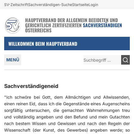
Login und nützliche Links
SV-Zeitschrift
Sachverständigen-Suche
Startseite
Login
Zur Navigation springen
Zum Inhalt springen
HAUPTVERBAND DER ALLGEMEIN BEEIDETEN UND
GERICHTLICH ZERTIFIZIERTEN
SACHVERSTÄNDIGEN
ÖSTERREICHS
WILLKOMMEN BEIM HAUPTVERBAND
Hauptmenü
Suche
MENÜ
Sachverständigeneid
"Ich schwöre bei Gott, dem Allmächtigen und Allwissenden,
einen reinen Eid, dass ich die Gegenstände eines Augenscheins
sorgfältig untersuchen, die gemachten Wahrnehmungen treu
und vollständig angeben und den Befund und mein Gutachten
nach bestem Wissen und Gewissen und nach den Regeln der
Wissenschaft (der Kunst, des Gewerbes) angeben werde; so