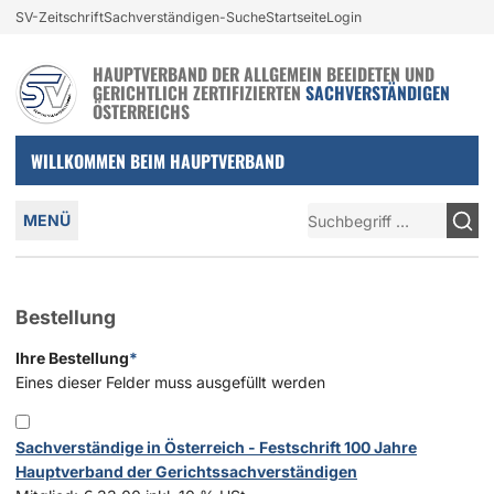
Login und nützliche Links
SV-Zeitschrift
Sachverständigen-Suche
Startseite
Login
Zur Navigation springen
Zum Inhalt springen
HAUPTVERBAND DER ALLGEMEIN BEEIDETEN UND
GERICHTLICH ZERTIFIZIERTEN
SACHVERSTÄNDIGEN
ÖSTERREICHS
WILLKOMMEN BEIM HAUPTVERBAND
Hauptmenü
Suche
MENÜ
Bestellung
Ihre Bestellung
*
Eines dieser Felder muss ausgefüllt werden
Sachverständige in Österreich - Festschrift 100 Jahre
Hauptverband der Gerichtssachverständigen