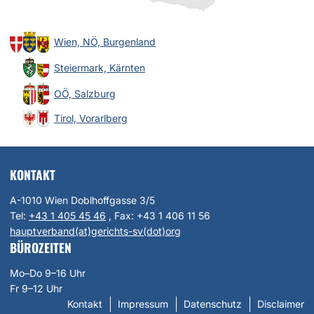
Wien, NÖ, Burgenland
Steiermark, Kärnten
OÖ, Salzburg
Tirol, Vorarlberg
KONTAKT
A-1010 Wien Doblhoffgasse 3/5
Tel:
+43 1 405 45 46
, Fax:
+43 1 406 11 56
hauptverband(at)gerichts-sv(dot)org
BÜROZEITEN
Mo–Do 9–16 Uhr
Fr 9–12 Uhr
Kontakt
Impressum
Datenschutz
Disclaimer