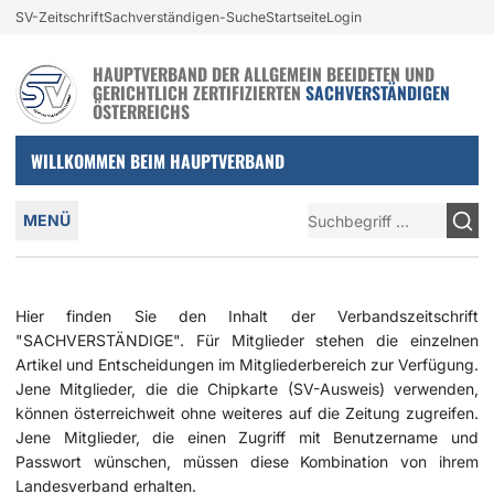
(aktiv)
Login und nützliche Links
SV-Zeitschrift
Sachverständigen-Suche
Startseite
Login
Zur Navigation springen
Zum Inhalt springen
HAUPTVERBAND DER ALLGEMEIN BEEIDETEN UND
GERICHTLICH ZERTIFIZIERTEN
SACHVERSTÄNDIGEN
ÖSTERREICHS
WILLKOMMEN BEIM HAUPTVERBAND
Hauptmenü
Suche
MENÜ
Hier finden Sie den Inhalt der Verbandszeitschrift
"SACHVERSTÄNDIGE". Für Mitglieder stehen die einzelnen
Artikel und Entscheidungen im Mitgliederbereich zur Verfügung.
Jene Mitglieder, die die Chipkarte (SV-Ausweis) verwenden,
können österreichweit ohne weiteres auf die Zeitung zugreifen.
Jene Mitglieder, die einen Zugriff mit Benutzername und
Passwort wünschen, müssen diese Kombination von ihrem
Landesverband erhalten.