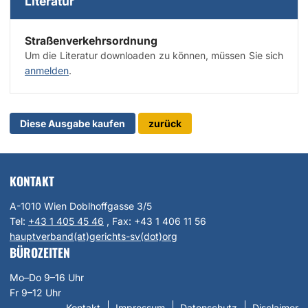
Literatur
Straßenverkehrsordnung
Um die Literatur downloaden zu können, müssen Sie sich
anmelden
.
Diese Ausgabe kaufen
zurück
KONTAKT
A-1010 Wien Doblhoffgasse 3/5
Tel:
+43 1 405 45 46
, Fax:
+43 1 406 11 56
hauptverband(at)gerichts-sv(dot)org
BÜROZEITEN
Mo–Do 9–16 Uhr
Fr 9–12 Uhr
Kontakt
Impressum
Datenschutz
Disclaimer