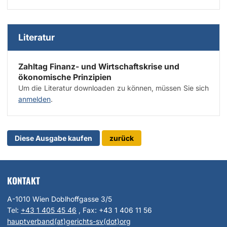
Literatur
Zahltag Finanz- und Wirtschaftskrise und
ökonomische Prinzipien
Um die Literatur downloaden zu können, müssen Sie sich
anmelden
.
Diese Ausgabe kaufen
zurück
KONTAKT
A-1010 Wien Doblhoffgasse 3/5
Tel:
+43 1 405 45 46
, Fax:
+43 1 406 11 56
hauptverband(at)gerichts-sv(dot)org