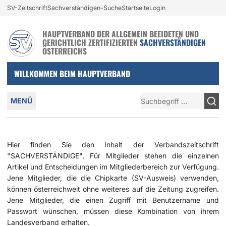
(aktiv)
Login und nützliche Links
SV-Zeitschrift
Sachverständigen-Suche
Startseite
Login
Zur Navigation springen
Zum Inhalt springen
HAUPTVERBAND DER ALLGEMEIN BEEIDETEN UND
GERICHTLICH ZERTIFIZIERTEN
SACHVERSTÄNDIGEN
ÖSTERREICHS
WILLKOMMEN BEIM HAUPTVERBAND
Hauptmenü
Suche
MENÜ
Hier finden Sie den Inhalt der Verbandszeitschrift
"SACHVERSTÄNDIGE". Für Mitglieder stehen die einzelnen
Artikel und Entscheidungen im Mitgliederbereich zur Verfügung.
Jene Mitglieder, die die Chipkarte (SV-Ausweis) verwenden,
können österreichweit ohne weiteres auf die Zeitung zugreifen.
Jene Mitglieder, die einen Zugriff mit Benutzername und
Passwort wünschen, müssen diese Kombination von ihrem
Landesverband erhalten.