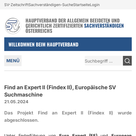
Login und nützliche Links
SV-Zeitschrift
Sachverständigen-Suche
Startseite
Login
Zur Navigation springen
Zum Inhalt springen
HAUPTVERBAND DER ALLGEMEIN BEEIDETEN UND
GERICHTLICH ZERTIFIZIERTEN
SACHVERSTÄNDIGEN
ÖSTERREICHS
WILLKOMMEN BEIM HAUPTVERBAND
Hauptmenü
Suche
MENÜ
Find an Expert II (Findex II), Europäische SV
Suchmaschine
21.05.2024
Das Projekt Find an Expert II (Findex II) wurde
abgeschlossen.
Unter Federführung von
Euro Expert (EE)
und
European