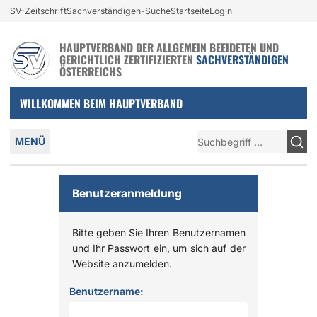
Login und nützliche Links
SV-Zeitschrift
Sachverständigen-Suche
Startseite
Login
Zur Navigation springen
Zum Inhalt springen
HAUPTVERBAND DER ALLGEMEIN BEEIDETEN UND
GERICHTLICH ZERTIFIZIERTEN
SACHVERSTÄNDIGEN
ÖSTERREICHS
WILLKOMMEN BEIM HAUPTVERBAND
Hauptmenü
Suche
MENÜ
Benutzeranmeldung
Bitte geben Sie Ihren Benutzernamen
und Ihr Passwort ein, um sich auf der
Website anzumelden.
Anmelden
Benutzername: