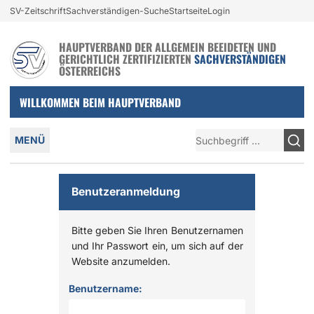
Login und nützliche Links
SV-Zeitschrift
Sachverständigen-Suche
Startseite
Login
Zur Navigation springen
Zum Inhalt springen
HAUPTVERBAND DER ALLGEMEIN BEEIDETEN UND
GERICHTLICH ZERTIFIZIERTEN
SACHVERSTÄNDIGEN
ÖSTERREICHS
WILLKOMMEN BEIM HAUPTVERBAND
Hauptmenü
Suche
MENÜ
Benutzeranmeldung
Bitte geben Sie Ihren Benutzernamen
und Ihr Passwort ein, um sich auf der
Website anzumelden.
Anmelden
Benutzername: